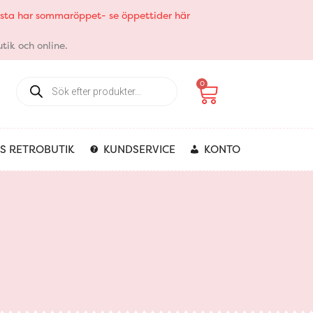
elsta har sommaröppet- se öppettider här
tik och online.
Products
Varukorg
0
search
S RETROBUTIK
KUNDSERVICE
KONTO