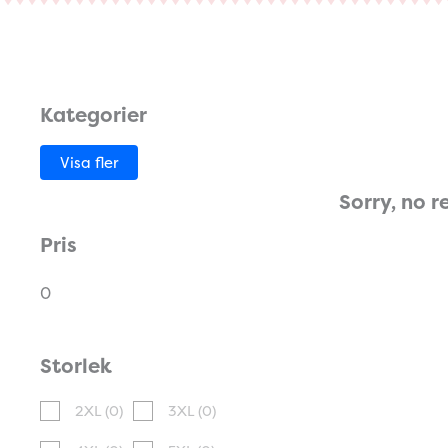
Kategorier
Visa fler
Sorry, no r
Pris
0
Storlek
2XL
(0)
3XL
(0)