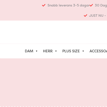
Hoppa
Snabb leverans 3-5 dagar
30 Dag
till
innehåll
JUST NU - K
DAM
HERR
PLUS SIZE
ACCESSO