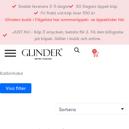
Hoppa
Snabb leverans 3-5 dagar
30 Dagars öppet köp
till
Fri frakt vid köp över 350 kr
innehåll
Glinders butik i Fågelsta har sommaröppet- se öppettider här
JUST NU - Köp 3 smycken, betala för 2. Få den billigaste
på köpet. Gäller i butik och online.
0
Varukorg
Karbinhake
Visa filter