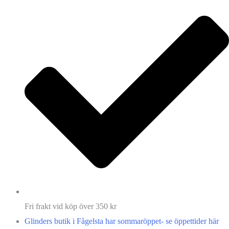
Fri frakt vid köp över 350 kr
Glinders butik i Fågelsta har sommaröppet- se öppettider här