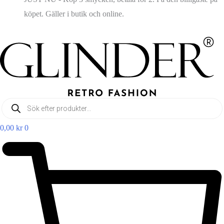
köpet. Gäller i butik och online.
Products
search
0,00
kr
0