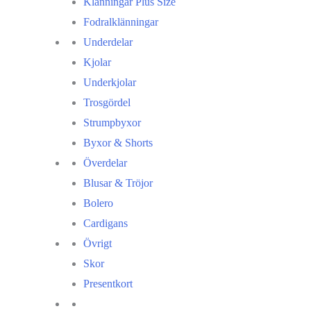
Klänningar Plus Size
Fodralklänningar
Underdelar
Kjolar
Underkjolar
Trosgördel
Strumpbyxor
Byxor & Shorts
Överdelar
Blusar & Tröjor
Bolero
Cardigans
Övrigt
Skor
Presentkort