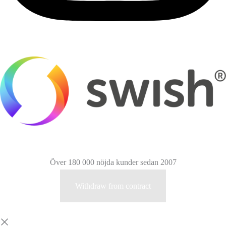
Över 180 000 nöjda kunder sedan 2007
Withdraw from contract