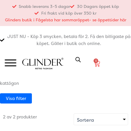
Hoppa
Snabb leverans 3-5 dagar
30 Dagars öppet köp
till
Fri frakt vid köp över 350 kr
innehåll
Glinders butik i Fågelsta har sommaröppet- se öppettider här
JUST NU - Köp 3 smycken, betala för 2. Få den billigaste på
köpet. Gäller i butik och online.
0
Varukorg
kattögon
Visa filter
2 av 2 produkter