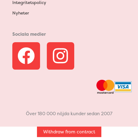
Integritetspolicy
Nyheter
Sociala medier
F
I
a
n
c
s
e
t
b
a
Över 180 000 nöjda kunder sedan 2007
o
g
Withdraw from contract