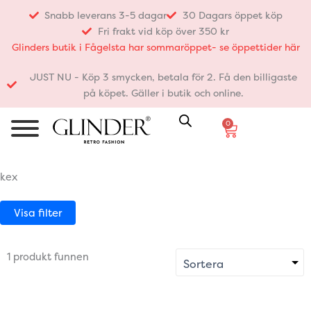
Hoppa
Snabb leverans 3-5 dagar
30 Dagars öppet köp
till
Fri frakt vid köp över 350 kr
innehåll
Glinders butik i Fågelsta har sommaröppet- se öppettider här
JUST NU - Köp 3 smycken, betala för 2. Få den billigaste
på köpet. Gäller i butik och online.
0
Varukorg
kex
Visa filter
1 produkt funnen