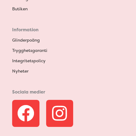
Butiken
Information
Glinderpoäng
Trygghetsgaranti
Integritetspolicy
Nyheter
Sociala medier
F
I
a
n