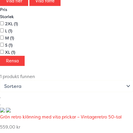
Visa fler
Visa färre
Pris
Storlek
2XL
(1)
L
(1)
M
(1)
S
(1)
XL
(1)
Rensa
1 produkt funnen
Grön retro klänning med vita prickar – Vintageretro 50-tal
559,00
kr