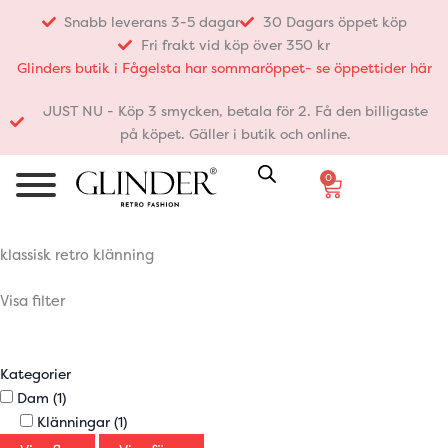
Hoppa
Snabb leverans 3-5 dagar
30 Dagars öppet köp
till
Fri frakt vid köp över 350 kr
innehåll
Glinders butik i Fågelsta har sommaröppet- se öppettider här
JUST NU - Köp 3 smycken, betala för 2. Få den billigaste
på köpet. Gäller i butik och online.
0
Varukorg
klassisk retro klänning
Visa filter
Kategorier
Dam
(1)
Klänningar
(1)