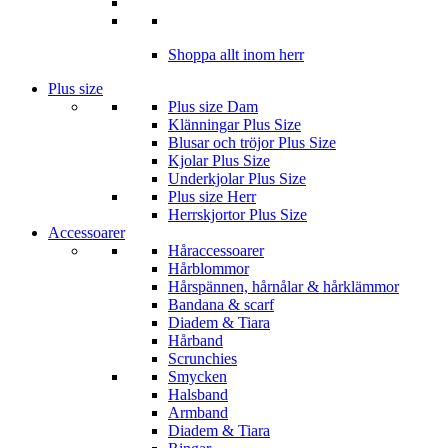
Shoppa allt inom herr
Plus size
Plus size Dam
Klänningar Plus Size
Blusar och tröjor Plus Size
Kjolar Plus Size
Underkjolar Plus Size
Plus size Herr
Herrskjortor Plus Size
Accessoarer
Håraccessoarer
Hårblommor
Hårspännen, hårnålar & hårklämmor
Bandana & scarf
Diadem & Tiara
Hårband
Scrunchies
Smycken
Halsband
Armband
Diadem & Tiara