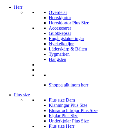
Herr
Överdelar
Herrskjortor
Herrskjortor Plus Size
Accessoarer
Gubbkepsar
Engångstatueringar
Nyckelkedjor
Läderskärp & Bälten
Tygmärken
Hängslen
Shoppa allt inom herr
Plus size
Plus size Dam
Klänningar Plus Size
Blusar och tröjor Plus Size
Kjolar Plus Size
Underkjolar Plus Size
Plus size Herr