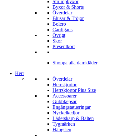
Strumpbyxor
Byxor & Shorts
Överdelar
Blusar & Tröjor
Bolero
Cardigans
Övrigt
Skor
Presentkort
Shoppa alla damkläder
Herr
Överdelar
Herrskjortor
Herrskjortor Plus Size
Accessoarer
Gubbkepsar
Engångstatueringar
Nyckelkedjor
Läderskärp & Bälten
Tygmärken
Hängslen