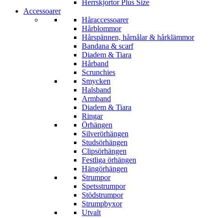
Herrskjortor Plus Size
Accessoarer
Håraccessoarer
Hårblommor
Hårspännen, hårnålar & hårklämmor
Bandana & scarf
Diadem & Tiara
Hårband
Scrunchies
Smycken
Halsband
Armband
Diadem & Tiara
Ringar
Örhängen
Silverörhängen
Studsörhängen
Clipsörhängen
Festliga örhängen
Hängörhängen
Strumpor
Spetsstrumpor
Stödstrumpor
Strumpbyxor
Utvalt