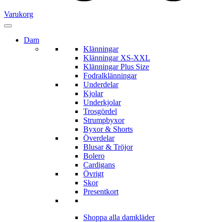
Varukorg
Dam
Klänningar
Klänningar XS-XXL
Klänningar Plus Size
Fodralklänningar
Underdelar
Kjolar
Underkjolar
Trosgördel
Strumpbyxor
Byxor & Shorts
Överdelar
Blusar & Tröjor
Bolero
Cardigans
Övrigt
Skor
Presentkort
Shoppa alla damkläder