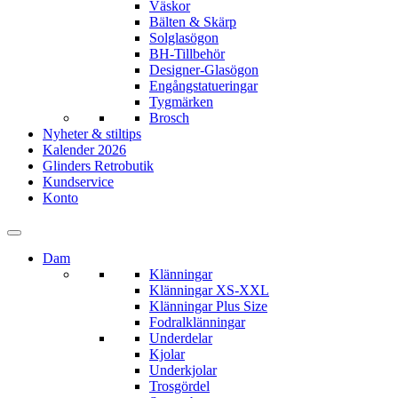
Väskor
Bälten & Skärp
Solglasögon
BH-Tillbehör
Designer-Glasögon
Engångstatueringar
Tygmärken
Brosch
Nyheter & stiltips
Kalender 2026
Glinders Retrobutik
Kundservice
Konto
Dam
Klänningar
Klänningar XS-XXL
Klänningar Plus Size
Fodralklänningar
Underdelar
Kjolar
Underkjolar
Trosgördel