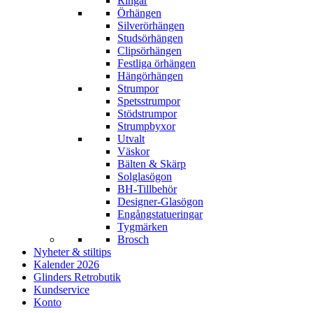
Ringar
Örhängen
Silverörhängen
Studsörhängen
Clipsörhängen
Festliga örhängen
Hängörhängen
Strumpor
Spetsstrumpor
Stödstrumpor
Strumpbyxor
Utvalt
Väskor
Bälten & Skärp
Solglasögon
BH-Tillbehör
Designer-Glasögon
Engångstatueringar
Tygmärken
Brosch
Nyheter & stiltips
Kalender 2026
Glinders Retrobutik
Kundservice
Konto