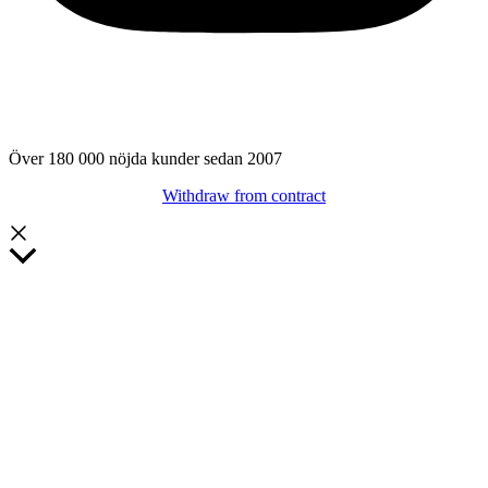
Över 180 000 nöjda kunder sedan 2007
Withdraw from contract
Rulla
till
toppen