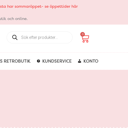
elsta har sommaröppet- se öppettider här
tik och online.
Products
Varukorg
0
search
S RETROBUTIK
KUNDSERVICE
KONTO