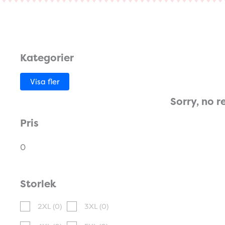
Kategorier
Visa fler
Sorry, no r
Pris
0
Storlek
2XL
(0)
3XL
(0)