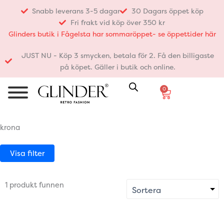
Hoppa
Snabb leverans 3-5 dagar
30 Dagars öppet köp
till
Fri frakt vid köp över 350 kr
innehåll
Glinders butik i Fågelsta har sommaröppet- se öppettider här
JUST NU - Köp 3 smycken, betala för 2. Få den billigaste
på köpet. Gäller i butik och online.
0
Varukorg
krona
Visa filter
1 produkt funnen