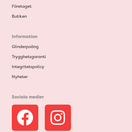
Företaget
Butiken
Information
Glinderpoäng
Trygghetsgaranti
Integritetspolicy
Nyheter
Sociala medier
F
I
a
n