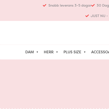
Hoppa
Snabb leverans 3-5 dagar
30 Dag
till
innehåll
JUST NU - K
DAM
HERR
PLUS SIZE
ACCESSO