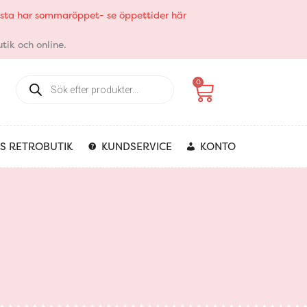
elsta har sommaröppet- se öppettider här
tik och online.
Products
Varukorg
0
search
S RETROBUTIK
KUNDSERVICE
KONTO