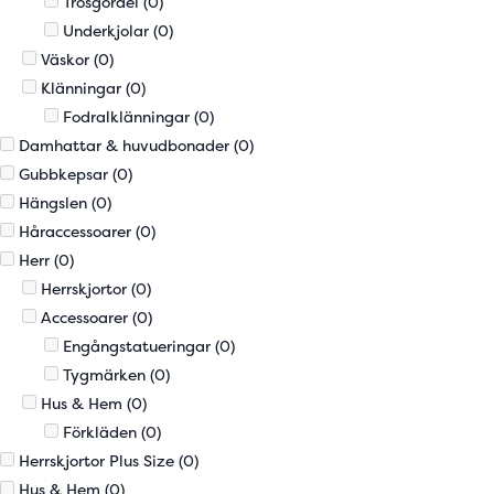
Trosgördel
(0)
Underkjolar
(0)
Väskor
(0)
Klänningar
(0)
Fodralklänningar
(0)
Damhattar & huvudbonader
(0)
Gubbkepsar
(0)
Hängslen
(0)
Håraccessoarer
(0)
Herr
(0)
Herrskjortor
(0)
Accessoarer
(0)
Engångstatueringar
(0)
Tygmärken
(0)
Hus & Hem
(0)
Förkläden
(0)
Herrskjortor Plus Size
(0)
Hus & Hem
(0)