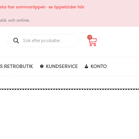
elsta har sommaröppet- se öppettider här
tik och online.
Products
Varukorg
0
search
S RETROBUTIK
KUNDSERVICE
KONTO