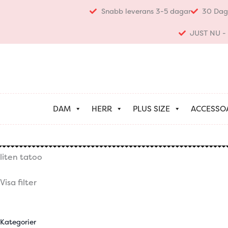
Hoppa
Snabb leverans 3-5 dagar
30 Dag
till
innehåll
JUST NU - K
DAM
HERR
PLUS SIZE
ACCESSO
liten tatoo
Visa filter
Kategorier