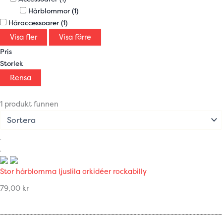
Hårblommor
(1)
Håraccessoarer
(1)
Visa fler
Visa färre
Pris
Storlek
Rensa
1 produkt funnen
Stor hårblomma ljuslila orkidéer rockabilly
79,00
kr