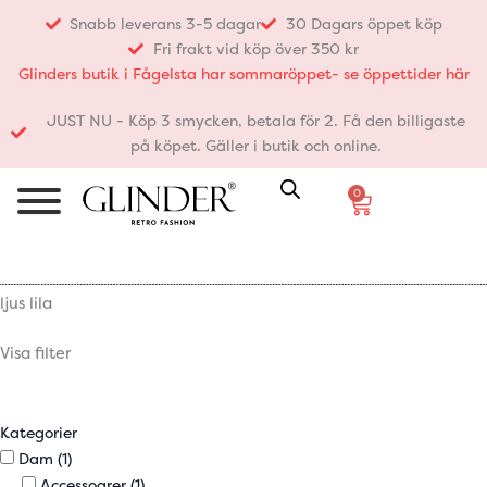
Hoppa
Snabb leverans 3-5 dagar
30 Dagars öppet köp
till
Fri frakt vid köp över 350 kr
innehåll
Glinders butik i Fågelsta har sommaröppet- se öppettider här
JUST NU - Köp 3 smycken, betala för 2. Få den billigaste
på köpet. Gäller i butik och online.
0
Varukorg
ljus lila
Visa filter
Kategorier
Dam
(1)
Accessoarer
(1)