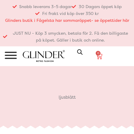
Hoppa
Snabb leverans 3-5 dagar
30 Dagars öppet köp
till
Fri frakt vid köp över 350 kr
innehåll
Glinders butik i Fågelsta har sommaröppet- se öppettider här
JUST NU - Köp 3 smycken, betala för 2. Få den billigaste
på köpet. Gäller i butik och online.
0
Varukorg
ljusblått