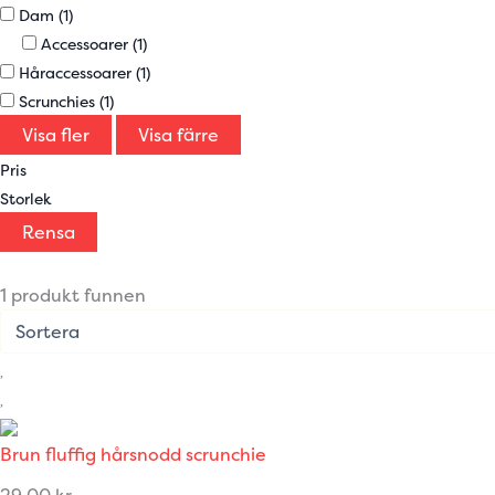
Dam
(1)
Accessoarer
(1)
Håraccessoarer
(1)
Scrunchies
(1)
Visa fler
Visa färre
Pris
Storlek
Rensa
1 produkt funnen
Brun fluffig hårsnodd scrunchie