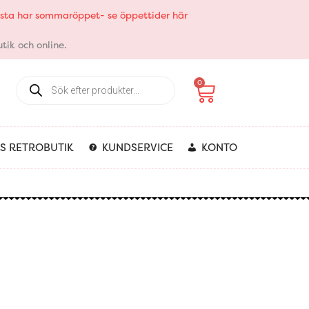
elsta har sommaröppet- se öppettider här
tik och online.
Products
Varukorg
0
search
S RETROBUTIK
KUNDSERVICE
KONTO