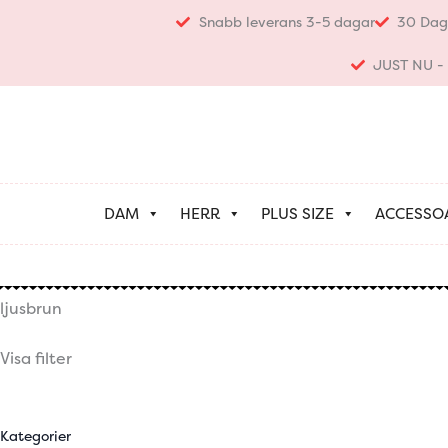
Hoppa
Snabb leverans 3-5 dagar
30 Dag
till
innehåll
JUST NU - K
DAM
HERR
PLUS SIZE
ACCESSO
ljusbrun
Visa filter
Kategorier