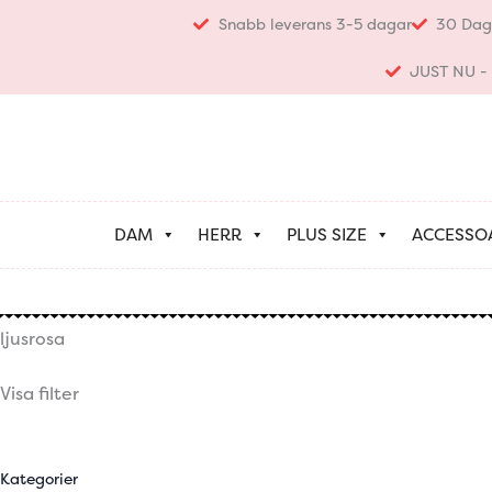
Hoppa
Snabb leverans 3-5 dagar
30 Dag
till
innehåll
JUST NU - K
DAM
HERR
PLUS SIZE
ACCESSO
ljusrosa
Visa filter
Kategorier