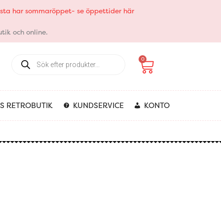
elsta har sommaröppet- se öppettider här
tik och online.
Products
Varukorg
0
search
S RETROBUTIK
KUNDSERVICE
KONTO