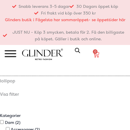
Hoppa
Snabb leverans 3-5 dagar
30 Dagars öppet köp
till
Fri frakt vid köp över 350 kr
innehåll
Glinders butik i Fågelsta har sommaröppet- se öppettider här
JUST NU - Köp 3 smycken, betala för 2. Få den billigaste
på köpet. Gäller i butik och online.
0
Varukorg
lollipop
Visa filter
Kategorier
Dam
(2)
Accessoarer
(2)