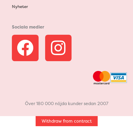
Nyheter
Sociala medier
F
I
a
n
c
s
e
t
b
a
Över 180 000 nöjda kunder sedan 2007
o
g
Withdraw from contract