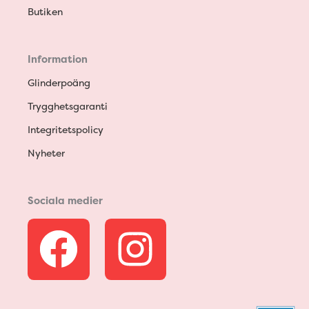
Butiken
Information
Glinderpoäng
Trygghetsgaranti
Integritetspolicy
Nyheter
Sociala medier
F
I
a
n
c
s