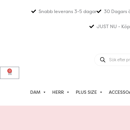
Hoppa
till
Snabb leverans 3-5 dagar
30 Dagars 
innehåll
JUST NU - Köp 3
Products
search
0
Varukorg
DAM
HERR
PLUS SIZE
ACCESSO