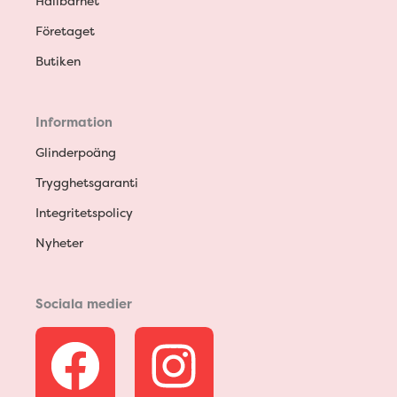
Hållbarhet
Företaget
Butiken
Information
Glinderpoäng
Trygghetsgaranti
Integritetspolicy
Nyheter
Sociala medier
F
I
a
n