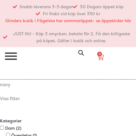
Hoppa
Snabb leverans 3-5 dagar
30 Dagars öppet köp
till
Fri frakt vid köp över 350 kr
innehåll
Glinders butik i Fågelsta har sommaröppet- se öppettider här
JUST NU - Köp 3 smycken, betala för 2. Få den billigaste
på köpet. Gäller i butik och online.
0
Varukorg
navy
Visa filter
Kategorier
Dam
(2)
Överdelar
(1)