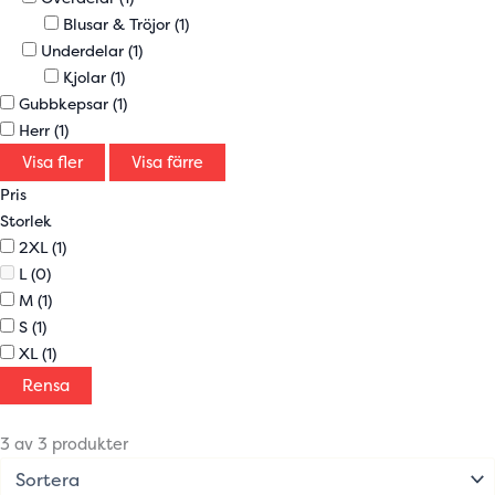
Blusar & Tröjor
(1)
Underdelar
(1)
Kjolar
(1)
Gubbkepsar
(1)
Herr
(1)
Visa fler
Visa färre
Pris
Storlek
2XL
(1)
L
(0)
M
(1)
S
(1)
XL
(1)
Rensa
3 av 3 produkter