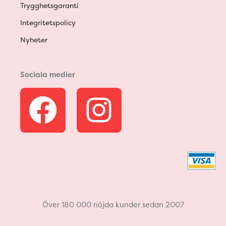
Trygghetsgaranti
Integritetspolicy
Nyheter
Sociala medier
F
I
a
n
c
s
e
t
b
a
Över 180 000 nöjda kunder sedan 2007