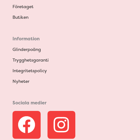
Företaget
Butiken
Information
Glinderpoäng
Trygghetsgaranti
Integritetspolicy
Nyheter
Sociala medier
F
I
a
n