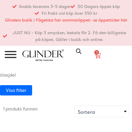
Hoppa
Snabb leverans 3-5 dagar
30 Dagars öppet köp
till
Fri frakt vid köp över 350 kr
innehåll
Glinders butik i Fågelsta har sommaröppet- se öppettider här
JUST NU - Köp 3 smycken, betala för 2. Få den billigaste
på köpet. Gäller i butik och online.
0
Varukorg
ölsejdel
Visa filter
1 produkt funnen