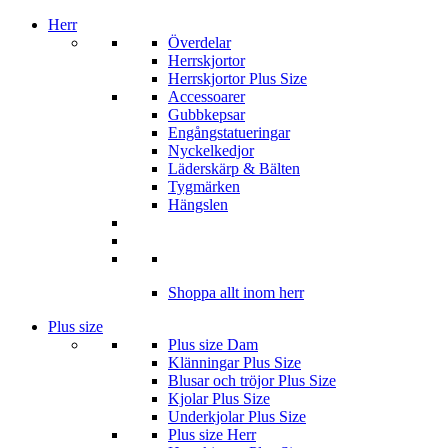
Herr
Överdelar
Herrskjortor
Herrskjortor Plus Size
Accessoarer
Gubbkepsar
Engångstatueringar
Nyckelkedjor
Läderskärp & Bälten
Tygmärken
Hängslen
Shoppa allt inom herr
Plus size
Plus size Dam
Klänningar Plus Size
Blusar och tröjor Plus Size
Kjolar Plus Size
Underkjolar Plus Size
Plus size Herr