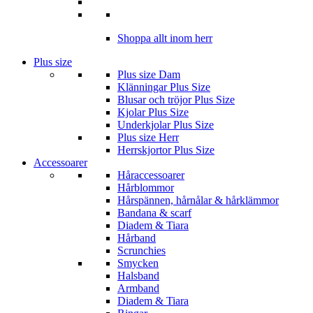
Shoppa allt inom herr
Plus size
Plus size Dam
Klänningar Plus Size
Blusar och tröjor Plus Size
Kjolar Plus Size
Underkjolar Plus Size
Plus size Herr
Herrskjortor Plus Size
Accessoarer
Håraccessoarer
Hårblommor
Hårspännen, hårnålar & hårklämmor
Bandana & scarf
Diadem & Tiara
Hårband
Scrunchies
Smycken
Halsband
Armband
Diadem & Tiara