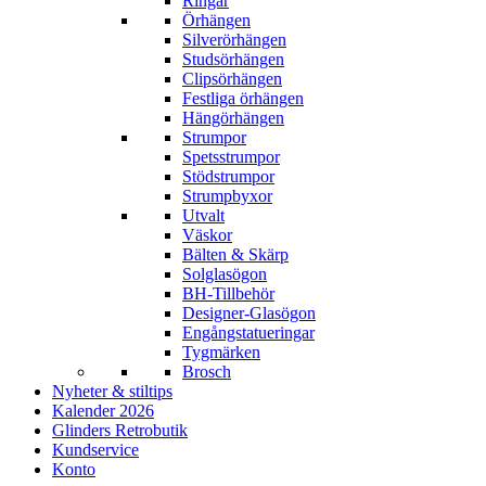
Ringar
Örhängen
Silverörhängen
Studsörhängen
Clipsörhängen
Festliga örhängen
Hängörhängen
Strumpor
Spetsstrumpor
Stödstrumpor
Strumpbyxor
Utvalt
Väskor
Bälten & Skärp
Solglasögon
BH-Tillbehör
Designer-Glasögon
Engångstatueringar
Tygmärken
Brosch
Nyheter & stiltips
Kalender 2026
Glinders Retrobutik
Kundservice
Konto