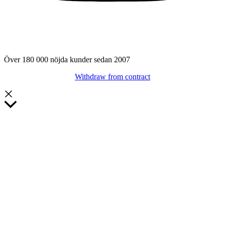
Över 180 000 nöjda kunder sedan 2007
Withdraw from contract
Rulla
till
toppen