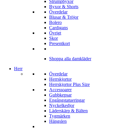
Strumpbyxor
Byxor & Shorts
Överdelar
Blusar & Tröjor
Bolero
Cardigans
Övrigt
Skor
Presentkort
Shoppa alla damkläder
Herr
Överdelar
Herrskjortor
Herrskjortor Plus Size
Accessoarer
Gubbkepsar
Engångstatueringar
Nyckelkedjor
Läderskärp & Bälten
Tygmärken
Hängslen