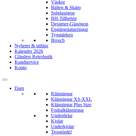
Väskor
Bälten & Skärp
Solglasögon
BH-Tillbehör
Designer-Glasögon
Engångstatueringar
Tygmärken
Brosch
Nyheter & stiltips
Kalender 2026
Glinders Retrobutik
Kundservice
Konto
Dam
Klänningar
Klänningar XS-XXL
Klänningar Plus Size
Fodralklänningar
Underdelar
Kjolar
Underkjolar
Trosgördel