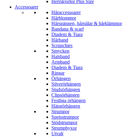
Herrskjortor Plus Size
Accessoarer
Håraccessoarer
Hårblommor
Hårspännen, hårnålar & hårklämmor
Bandana & scarf
Diadem & Tiara
Hårband
Scrunchies
Smycken
Halsband
Armband
Diadem & Tiara
Ringar
Örhängen
Silverörhängen
Studsörhängen
Clipsörhängen
Festliga örhängen
Hängörhängen
Strumpor
Spetsstrumpor
Stödstrumpor
Strumpbyxor
Utvalt