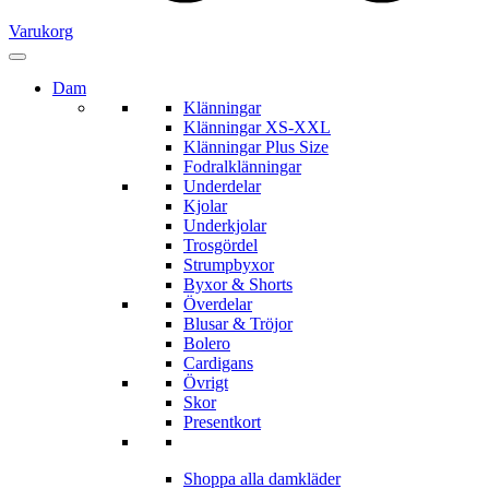
Varukorg
Dam
Klänningar
Klänningar XS-XXL
Klänningar Plus Size
Fodralklänningar
Underdelar
Kjolar
Underkjolar
Trosgördel
Strumpbyxor
Byxor & Shorts
Överdelar
Blusar & Tröjor
Bolero
Cardigans
Övrigt
Skor
Presentkort
Shoppa alla damkläder