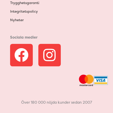
Trygghetsgaranti
Integritetspolicy
Nyheter
Sociala medier
F
I
a
n
c
s
e
t
b
a
Över 180 000 nöjda kunder sedan 2007