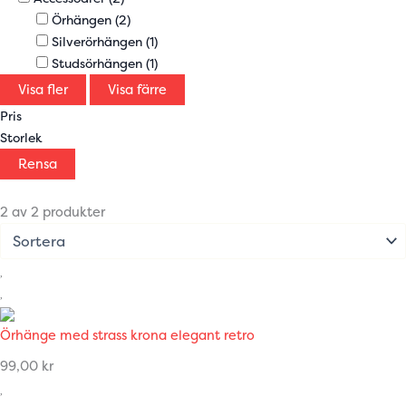
Örhängen
(2)
Silverörhängen
(1)
Studsörhängen
(1)
Visa fler
Visa färre
Pris
Storlek
Rensa
2 av 2 produkter
Örhänge med strass krona elegant retro
99,00
kr