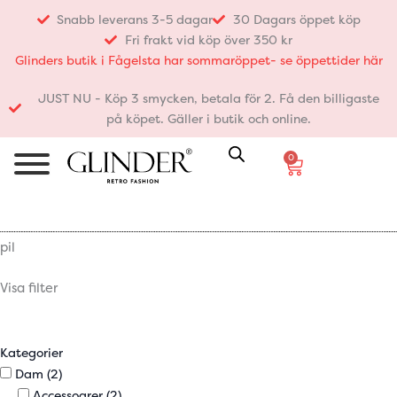
Hoppa
Snabb leverans 3-5 dagar
30 Dagars öppet köp
till
Fri frakt vid köp över 350 kr
innehåll
Glinders butik i Fågelsta har sommaröppet- se öppettider här
JUST NU - Köp 3 smycken, betala för 2. Få den billigaste
på köpet. Gäller i butik och online.
0
Varukorg
pil
Visa filter
Kategorier
Dam
(2)
Accessoarer
(2)