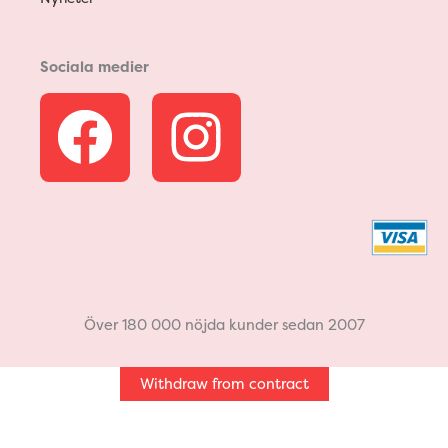
Sociala medier
F
I
a
n
c
s
e
t
b
a
Över 180 000 nöjda kunder sedan 2007
o
g
Withdraw from contract
o
r