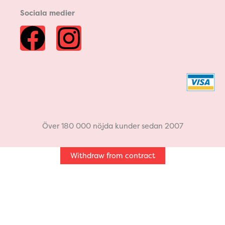
Sociala medier
F
I
a
n
c
s
e
t
b
a
Över 180 000 nöjda kunder sedan 2007
o
g
Withdraw from contract
o
r
k
a