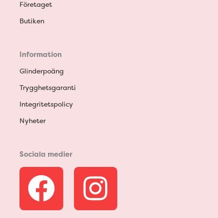
Företaget
Butiken
Information
Glinderpoäng
Trygghetsgaranti
Integritetspolicy
Nyheter
Sociala medier
F
I
a
n