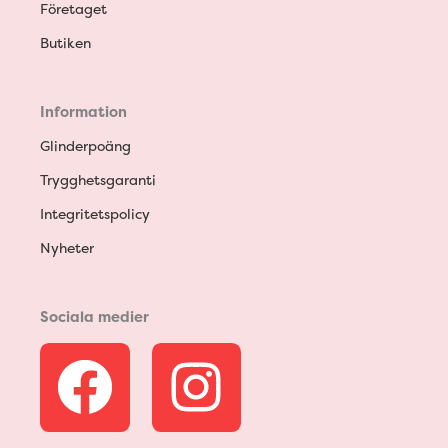
Företaget
Butiken
Information
Glinderpoäng
Trygghetsgaranti
Integritetspolicy
Nyheter
Sociala medier
F
I
a
n