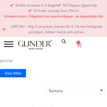
Hoppa
Snabb leverans 3-5 dagar
30 Dagars öppet köp
till
Fri frakt vid köp över 350 kr
innehåll
Glinders butik i Fågelsta har sommaröppet- se öppettider här
JUST NU - Köp 3 smycken, betala för 2. Få den billigaste
på köpet. Gäller i butik och online.
0
Varukorg
prickigt
Visa filter