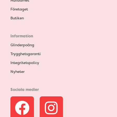
Hållbarhet
Företaget
Butiken
Information
Glinderpoäng
Trygghetsgaranti
Integritetspolicy
Nyheter
Sociala medier
F
I
a
n