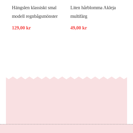
Hängslen klassiskt smal
Liten hårblomma Akleja
modell regnbågsmönster
multifärg
129,00
kr
49,00
kr