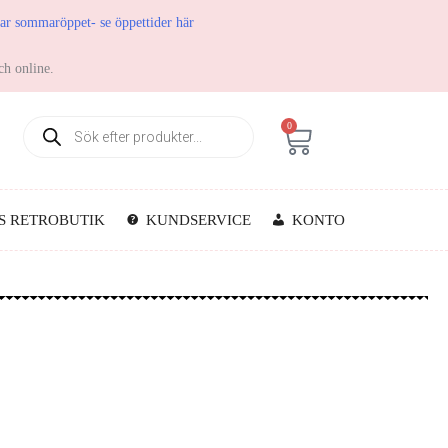
har sommaröppet- se öppettider här
ch online.
0
S RETROBUTIK
KUNDSERVICE
KONTO