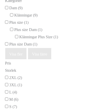
Kategorier
Dam
(9)
Klänningar
(9)
Plus size
(1)
Plus size Dam
(1)
Klänningar Plus Size
(1)
Plus size Dam
(1)
Visa fler
Visa färre
Pris
Storlek
2XL
(2)
3XL
(1)
L
(4)
M
(6)
S
(7)