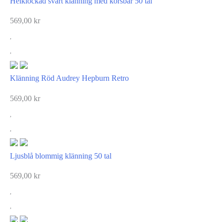
Helklockad svart klänning med körsbär 50 tal
569,00
kr
Klänning Röd Audrey Hepburn Retro
569,00
kr
Ljusblå blommig klänning 50 tal
569,00
kr