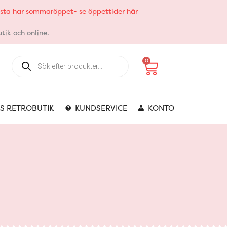
elsta har sommaröppet- se öppettider här
tik och online.
Products
Varukorg
0
search
S RETROBUTIK
KUNDSERVICE
KONTO