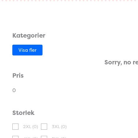
Kategorier
Visa fler
Sorry, no r
Pris
0
Storlek
2XL
(0)
3XL
(0)