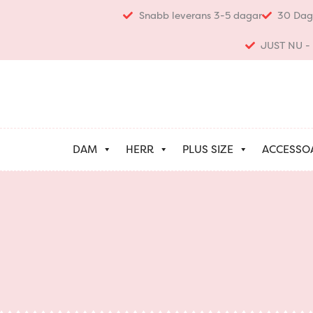
Hoppa
Snabb leverans 3-5 dagar
30 Dag
till
innehåll
JUST NU - K
DAM
HERR
PLUS SIZE
ACCESSO