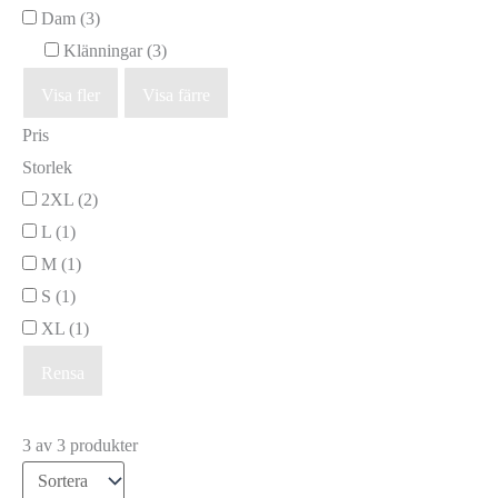
Dam
(3)
Klänningar
(3)
Visa fler
Visa färre
Pris
Storlek
2XL
(2)
L
(1)
M
(1)
S
(1)
XL
(1)
Rensa
3 av 3 produkter