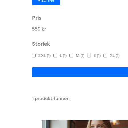
Visa fler
Pris
559 kr
Storlek
2XL
(1)
L
(1)
M
(1)
S
(1)
XL
(1)
1 produkt funnen