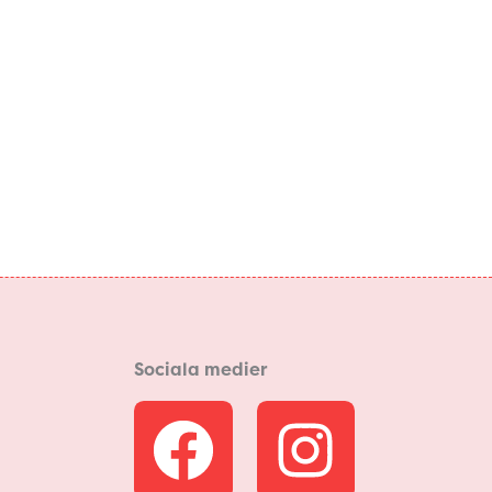
Sociala medier
F
I
a
n