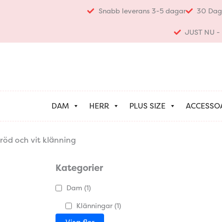
Hoppa
Snabb leverans 3-5 dagar
30 Dag
till
innehåll
JUST NU - K
DAM
HERR
PLUS SIZE
ACCESSO
röd och vit klänning
Kategorier
Dam
(1)
Klänningar
(1)