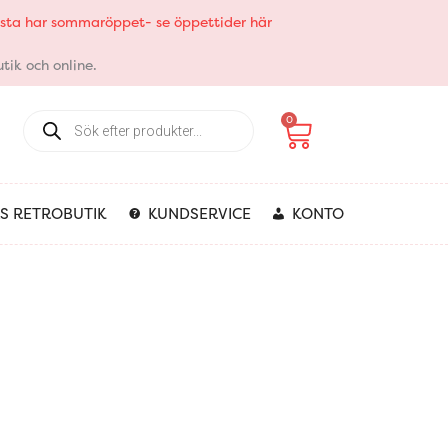
elsta har sommaröppet- se öppettider här
tik och online.
Products
Varukorg
0
search
S RETROBUTIK
KUNDSERVICE
KONTO