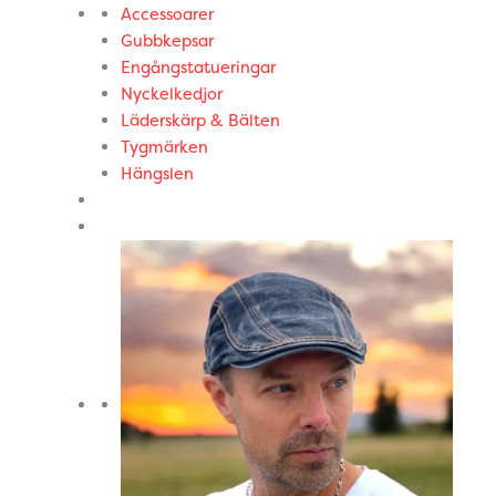
Accessoarer
Gubbkepsar
Engångstatueringar
Nyckelkedjor
Läderskärp & Bälten
Tygmärken
Hängslen