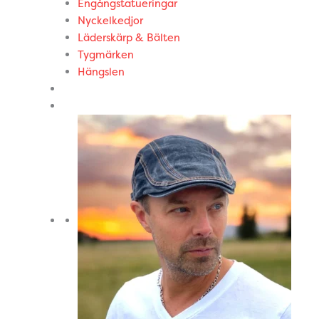
Engångstatueringar
Nyckelkedjor
Läderskärp & Bälten
Tygmärken
Hängslen