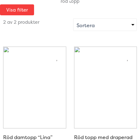
röd topp
Visa filter
2 av 2 produkter
Röd damtopp “Lina”
Röd topp med draperad