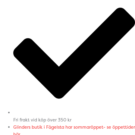
Fri frakt vid köp över 350 kr
Glinders butik i Fågelsta har sommaröppet- se öppettider
här