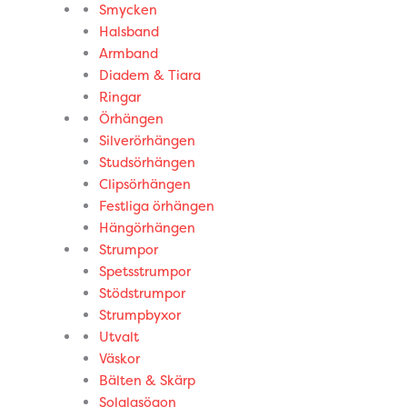
Smycken
Halsband
Armband
Diadem & Tiara
Ringar
Örhängen
Silverörhängen
Studsörhängen
Clipsörhängen
Festliga örhängen
Hängörhängen
Strumpor
Spetsstrumpor
Stödstrumpor
Strumpbyxor
Utvalt
Väskor
Bälten & Skärp
Solglasögon