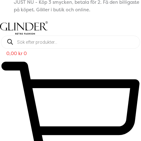
JUST NU - Köp 3 smycken, betala för 2. Få den billigaste
på köpet. Gäller i butik och online.
Products
search
0,00
kr
0