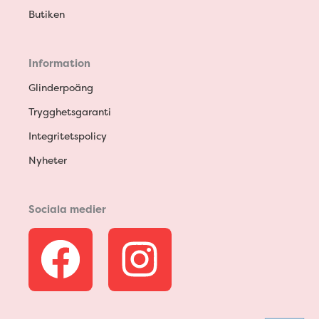
Butiken
Information
Glinderpoäng
Trygghetsgaranti
Integritetspolicy
Nyheter
Sociala medier
F
I
a
n