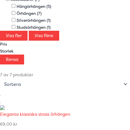
Hängörhängen
(5)
Örhängen
(7)
Silverörhängen
(1)
Studsörhängen
(1)
Visa fler
Visa färre
Pris
Storlek
Rensa
7 av 7 produkter
Eleganta klassiska strass örhängen
69,00
kr