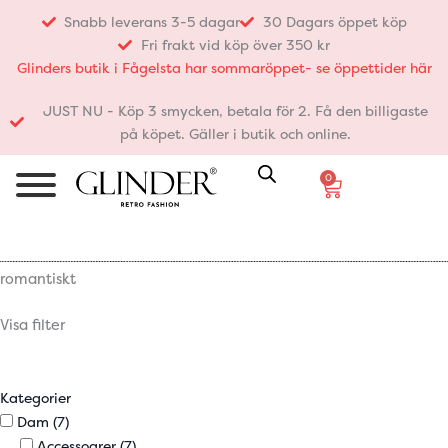
Hoppa
Snabb leverans 3-5 dagar
30 Dagars öppet köp
till
Fri frakt vid köp över 350 kr
innehåll
Glinders butik i Fågelsta har sommaröppet- se öppettider här
JUST NU - Köp 3 smycken, betala för 2. Få den billigaste
på köpet. Gäller i butik och online.
0
Varukorg
romantiskt
Visa filter
Kategorier
Dam
(7)
Accessoarer
(7)