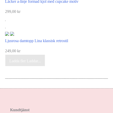
Läcker a-linje formad kjol med cupcake motiv
299,00
kr
Ljusrosa damtopp Lina klassisk retrostil
249,00
kr
Ladda fler
Laddar...
Kundtjänst