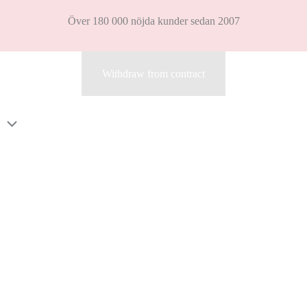
Över 180 000 nöjda kunder sedan 2007
Withdraw from contract