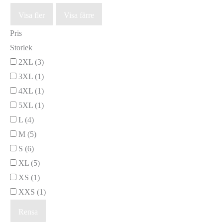
Visa fler
Visa färre
Pris
Storlek
2XL
(3)
3XL
(1)
4XL
(1)
5XL
(1)
L
(4)
M
(5)
S
(6)
XL
(5)
XS
(1)
XXS
(1)
Rensa