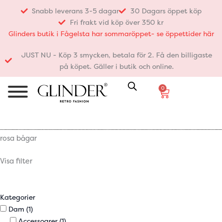
Hoppa
Snabb leverans 3-5 dagar
30 Dagars öppet köp
till
Fri frakt vid köp över 350 kr
innehåll
Glinders butik i Fågelsta har sommaröppet- se öppettider här
JUST NU - Köp 3 smycken, betala för 2. Få den billigaste
på köpet. Gäller i butik och online.
0
Varukorg
rosa bågar
Visa filter
Kategorier
Dam
(1)
Accessoarer
(1)