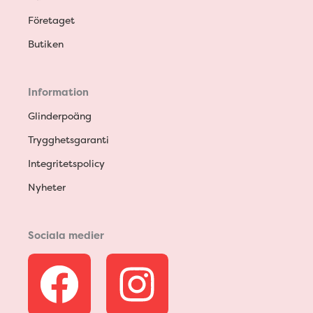
Företaget
Butiken
Information
Glinderpoäng
Trygghetsgaranti
Integritetspolicy
Nyheter
Sociala medier
F
I
a
n