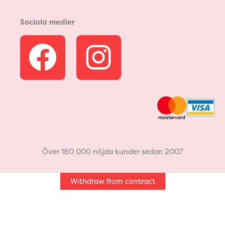
Sociala medier
F
I
a
n
c
s
e
t
b
a
Över 180 000 nöjda kunder sedan 2007
o
g
Withdraw from contract
o
r