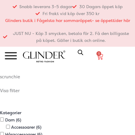
Hoppa
Snabb leverans 3-5 dagar
30 Dagars öppet köp
till
Fri frakt vid köp över 350 kr
innehåll
Glinders butik i Fågelsta har sommaröppet- se öppettider här
JUST NU - Köp 3 smycken, betala för 2. Få den billigaste
på köpet. Gäller i butik och online.
0
Varukorg
scrunchie
Visa filter
Kategorier
Dam
(6)
Accessoarer
(6)
Håraccessoarer
(6)