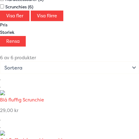
Scrunchies
(6)
Visa fler
Visa färre
Pris
Storlek
Rensa
6 av 6 produkter
Blå fluffig Scrunchie
29,00
kr