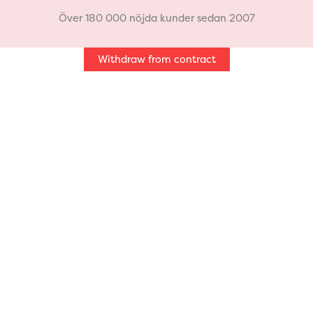
b
a
Över 180 000 nöjda kunder sedan 2007
o
g
Withdraw from contract
o
r
k
a
m