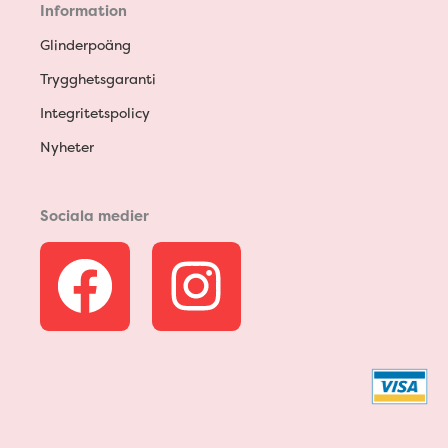
Information
Glinderpoäng
Trygghetsgaranti
Integritetspolicy
Nyheter
Sociala medier
F
I
a
n
c
s
e
t