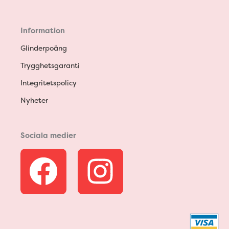
Information
Glinderpoäng
Trygghetsgaranti
Integritetspolicy
Nyheter
Sociala medier
F
I
a
n
c
s