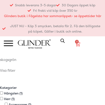
Hoppa
Snabb leverans 3-5 dagar
30 Dagars öppet köp
till
Fri frakt vid köp över 350 kr
innehåll
Glinders butik i Fågelsta har sommaröppet- se öppettider här
JUST NU - Köp 3 smycken, betala för 2. Få den billigaste
på köpet. Gäller i butik och online.
0
Varukorg
skogsgrön
Visa filter
Kategorier
Hängslen
(1)
Herr
(1)
Accessoarer
(1)