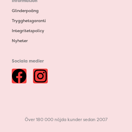
Information
Glinderpoäng
Trygghetsgaranti
Integritetspolicy
Nyheter
Sociala medier
F
I
a
n
c
s
e
t
Över 180 000 nöjda kunder sedan 2007