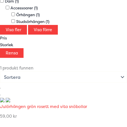
Dam
(1)
Accessoarer
(1)
Örhängen
(1)
Studsörhängen
(1)
Visa fler
Visa färre
Pris
Storlek
Rensa
1 produkt funnen
Julörhängen grön rosett med vita snöbollar
59,00
kr