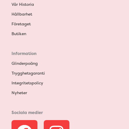
Vår Historia
Hållbarhet
Företaget
Butiken
Information
Glinderpoäng
Trygghetsgaranti
Integritetspolicy
Nyheter
Sociala medier
F
I