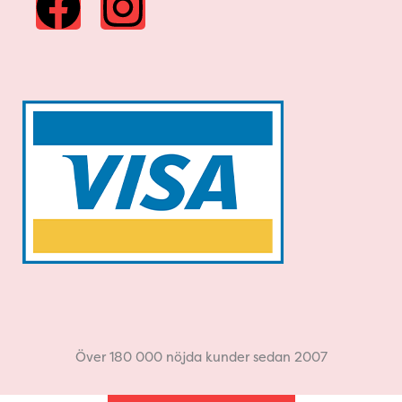
a
n
c
s
e
t
b
a
o
g
o
r
k
a
m
Över 180 000 nöjda kunder sedan 2007