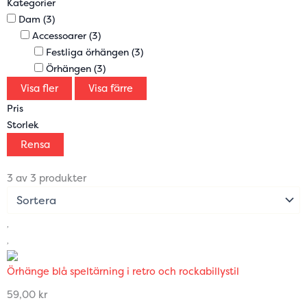
Kategorier
Dam
(3)
Accessoarer
(3)
Festliga örhängen
(3)
Örhängen
(3)
Visa fler
Visa färre
Pris
Storlek
Rensa
3 av 3 produkter
Örhänge blå speltärning i retro och rockabillystil
59,00
kr