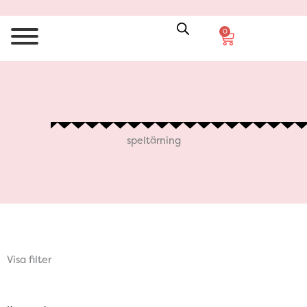
0
Varukorg
speltärning
Visa filter