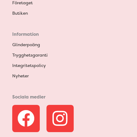
Företaget
Butiken
Information
Glinderpoäng
Trygghetsgaranti
Integritetspolicy
Nyheter
Sociala medier
F
I
a
n