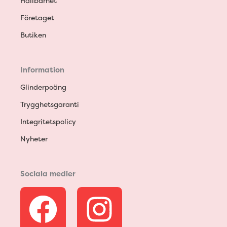
Hållbarhet
Företaget
Butiken
Information
Glinderpoäng
Trygghetsgaranti
Integritetspolicy
Nyheter
Sociala medier
F
I
a
n