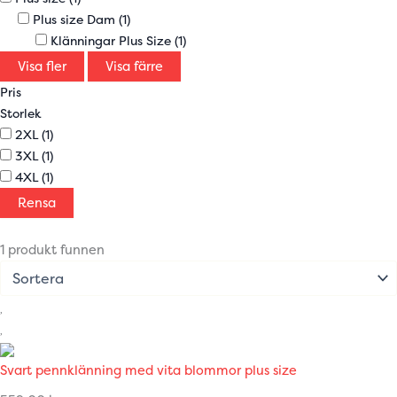
Plus size Dam
(1)
Klänningar Plus Size
(1)
Visa fler
Visa färre
Pris
Storlek
2XL
(1)
3XL
(1)
4XL
(1)
Rensa
1 produkt funnen
Svart pennklänning med vita blommor plus size