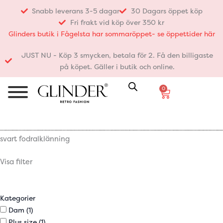
Hoppa
Snabb leverans 3-5 dagar
30 Dagars öppet köp
till
Fri frakt vid köp över 350 kr
innehåll
Glinders butik i Fågelsta har sommaröppet- se öppettider här
JUST NU - Köp 3 smycken, betala för 2. Få den billigaste
på köpet. Gäller i butik och online.
0
Varukorg
svart fodralklänning
Visa filter
Kategorier
Dam
(1)
Plus size
(1)