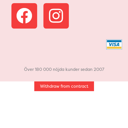
F
I
a
n
c
s
e
t
b
a
Över 180 000 nöjda kunder sedan 2007
o
g
Withdraw from contract
o
r
k
a