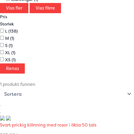
Visa fler
Visa färre
Pris
Storlek
L
(138)
M
(1)
S
(1)
XL
(1)
XS
(1)
Rensa
1 produkt funnen
Svart prickig klänning med rosor i äkta 50 tals