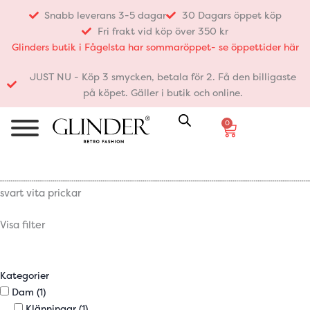
Hoppa
Snabb leverans 3-5 dagar
30 Dagars öppet köp
till
Fri frakt vid köp över 350 kr
innehåll
Glinders butik i Fågelsta har sommaröppet- se öppettider här
JUST NU - Köp 3 smycken, betala för 2. Få den billigaste
på köpet. Gäller i butik och online.
0
Varukorg
svart vita prickar
Visa filter
Kategorier
Dam
(1)
Klänningar
(1)